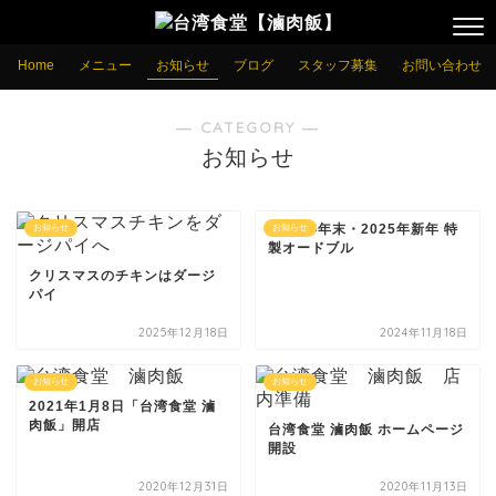
Home
メニュー
お知らせ
ブログ
スタッフ募集
お問い合わせ
― CATEGORY ―
お知らせ
2024年年末・2025年新年 特
お知らせ
お知らせ
製オードブル
クリスマスのチキンはダージ
パイ
2025年12月18日
2024年11月18日
お知らせ
お知らせ
2021年1月8日「台湾食堂 滷
肉飯」開店
台湾食堂 滷肉飯 ホームページ
開設
2020年12月31日
2020年11月13日